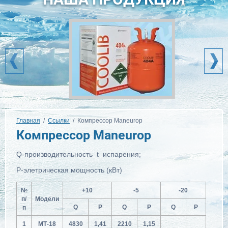
Главная
  /  
Ссылки
  /  Компрессор Maneurop
Компрессор Maneurop
Q-производительность t испарения;
Р-элетрическая мощность (кВт)
№
+10
-5
-20
п/
Модели
Q
P
Q
P
Q
P
п
1
МТ-18
4830
1,41
2210
1,15