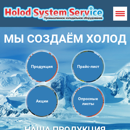
МЫ СОЗДАЁМ ХОЛОД
Продукция
Прайс-лист
Опросные
Акции
листы
НАША ПРОДУКЦИЯ