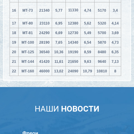
11330
16
МТ-73
21340
5,77
4,74
5170
3,4
17
МТ-80
23110
6,95
12380
5,62
5320
4,14
18
МТ-81
24290
6,69
12730
5,49
5700
3,69
19
МТ-100
28190
7,65
14340
6,54
5870
4,73
20
МТ-125
36540
10,36
19190
8,59
8480
6,35
21
МТ-144
41420
11,61
21650
9,63
9640
7,13
22
МТ-160
46000
13,02
24090
10,79
10810
8
НАШИ
НОВОСТИ
Фреон