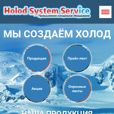
МЫ СОЗДАЁМ ХОЛОД
Продукция
Прайс-лист
Опросные
Акции
листы
НАША ПРОДУКЦИЯ