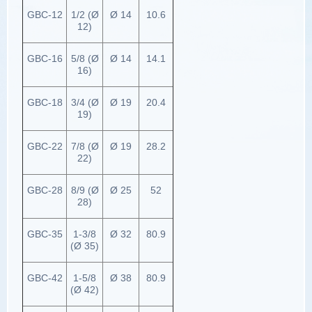
GBC-12
1/2 (Ø
Ø 14
10.6
12)
GBC-16
5/8 (Ø
Ø 14
14.1
16)
GBC-18
3/4 (Ø
Ø 19
20.4
19)
GBC-22
7/8 (Ø
Ø 19
28.2
22)
GBC-28
8/9 (Ø
Ø 25
52
28)
GBC-35
1-3/8
Ø 32
80.9
(Ø 35)
GBC-42
1-5/8
Ø 38
80.9
(Ø 42)