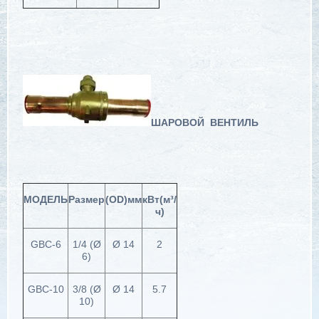
ШАРОВОЙ ВЕНТИЛЬ
МОДЕЛЬ
Размер
(OD)мм
кВт(м³/
ч)
GBC-6
1/4 (Ø
Ø 14
2
6)
GBC-10
3/8 (Ø
Ø 14
5.7
10)